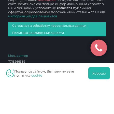
сайт носит исключительно информационный характер
и ни при каких условиях не является публичной
офертой, определяемой положениями статьи 437 ГК РФ
информация для пациентов
Согласие на обработку персональных данных
Политика конфиденциальности
Мос. доктор
7713266359
771301001
Пользуясь сайтом, Вы принимаете
53778165
Хорошо
политику
cookie
1027700136760
ЛО 77 01 012765
Чертаново И
7726023297
772601001
0603290