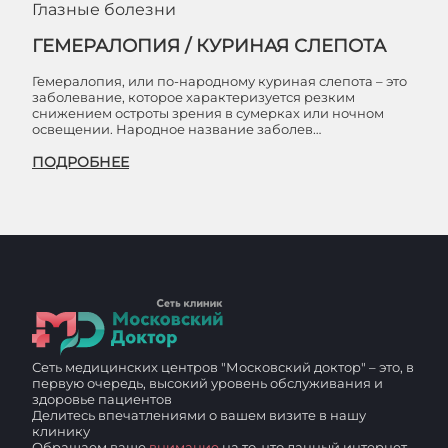
Глазные болезни
ГЕМЕРАЛОПИЯ / КУРИНАЯ СЛЕПОТА
Гемералопия, или по-народному куриная слепота – это
заболевание, которое характеризуется резким
снижением остроты зрения в сумерках или ночном
освещении. Народное название заболев…
ПОДРОБНЕЕ
Сеть медицинских центров "Московский доктор" – это, в
первую очередь, высокий уровень обслуживания и
здоровье пациентов
Делитесь впечатлениями о вашем визите в нашу
клинику
Обращаем ваше
внимание
на то, что данный интернет-