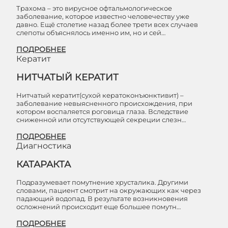
Трахома – это вирусное офтальмологическое
заболевание, которое известно человечеству уже
давно. Ещё столетие назад более трети всех случаев
слепоты объяснялось именно им, но и сей…
ПОДРОБНЕЕ
Кератит
НИТЧАТЫЙ КЕРАТИТ
Нитчатый кератит(сухой кератоконъюнктивит) –
заболевание невыясненного происхождения, при
котором воспаляется роговица глаза. Вследствие
сниженной или отсутствующей секреции слезн…
ПОДРОБНЕЕ
Диагностика
КАТАРАКТА
Подразумевает помутнение хрусталика. Другими
словами, пациент смотрит на окружающих как через
падающий водопад. В результате возникновения
осложнений происходит еще большее помутн…
ПОДРОБНЕЕ