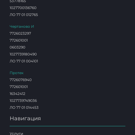
53778165
1027700136760
ЛО 77 01 012765
Чертаново И
7726023297
772601001
0603290
1027739180490
ЛО 77 01 004101
Протек
7726076940
772601001
16342412
1027739749036
ЛО 77 01 014453
Навигация
Услуги