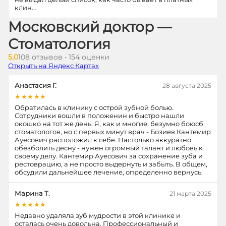
клин…
Московский доктор —
Стоматология
5,0
108 отзывов • 154 оценки
Открыть на Яндекс Картах
Анастасия Г.
28 августа 2025
★★★★★
Обратилась в клинику с острой зубной болью.
Сотрудники вошли в положенин и быстро нашли
окошко на тот же день. Я, как и многие, безумно боюсб
стоматологов, но с первых минут врач - Бозиев Кантемир
Ауесович расположил к себе. Настолько аккуратно
обезболить десну - нужен огромный талант и любовь к
своему делу. Кантемир Ауесович за сохранение зуба и
рестоврацию, а не просто выдернуть и забыть. В общем,
обсудили дальнейшее лечение, определенно вернусь.
Марина Т.
21 марта 2025
★★★★★
Недавно удаляла зуб мудрости в этой клинике и
осталась очень довольна. Профессиональный и