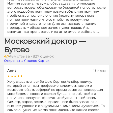
Изучил все анализы, жалобы, задавал уточняющие
вопросы, провел обследование брюшной полости, после
этого подробно понятным языком объяснил причину
проблемы, а после и лечение (поэтому теперь есть
полное понимание, что со мной, что послужило
причиной и как это лечить), не выписывает лишние
препараты + объясняет зачем нужен кажды йиз
выписанных препаратов и ка агни вместе работают,…
Московский доктор —
Бутово
4,7
484 отзыва • 827 оценок
Открыть на Яндекс Картах
Анна
18 июня
★★★★★
Хочу сказать спасибо Цою Сергею Альбертовичу,
который с полным профессионализмом, тактом и
комфортной атмосферой во время осмотра подтвердил
мою беременность и сделал буквально всё, чтобы я
получила полную информацию буквально обо всем.
Осмотр, опрос, рекомендации - все было сделано на
высшем уровне и с ощутимым вниманием и участием. То
самое ощущение, когда понимаешь,что нашла своего