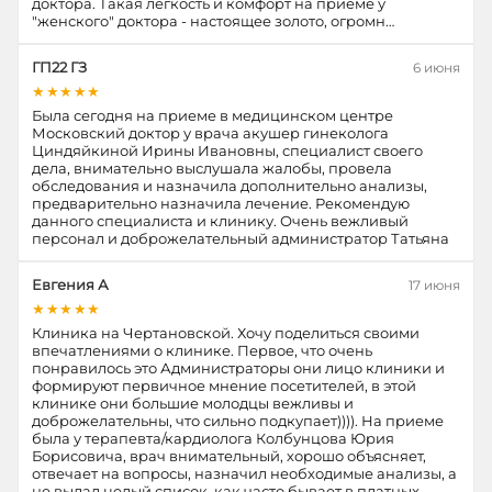
доктора. Такая легкость и комфорт на приеме у
"женского" доктора - настоящее золото, огромн…
ГП22 ГЗ
6 июня
★★★★★
Была сегодня на приеме в медицинском центре
Московский доктор у врача акушер гинеколога
Циндяйкиной Ирины Ивановны, специалист своего
дела, внимательно выслушала жалобы, провела
обследования и назначила дополнительно анализы,
предварительно назначила лечение. Рекомендую
данного специалиста и клинику. Очень вежливый
персонал и доброжелательный администратор Татьяна
Евгения А
17 июня
★★★★★
Клиника на Чертановской. Хочу поделиться своими
впечатлениями о клинике. Первое, что очень
понравилось это Администраторы они лицо клиники и
формируют первичное мнение посетителей, в этой
клинике они большие молодцы вежливы и
доброжелательны, что сильно подкупает)))). На приеме
была у терапевта/кардиолога Колбунцова Юрия
Борисовича, врач внимательный, хорошо объясняет,
отвечает на вопросы, назначил необходимые анализы, а
не выдал целый список, как часто бывает в платных