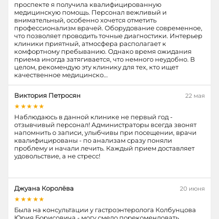
проспекте я получила квалифицированную
медицинскую помощь. Персонал вежливый и
внимательный, особенно хочется отметить
профессионализм врачей. Оборудование современное,
что позволяет проводить точные диагностики. Интерьер
клиники приятный, атмосфера располагает к
комфортному пребыванию. Однако время ожидания
приема иногда затягивается, что немного неудобно. В
целом, рекомендую эту клинику для тех, кто ищет
качественное медицинско…
Виктория Петросян
22 мая
★★★★★
Наблюдаюсь в данной клинике не первый год -
отзывчивый персонал! Администраторы всегда звонят
напомнить о записи, улыбчивы при посещении, врачи
квалифицированы - по анализам сразу поняли
проблему и начали лечить. Каждый прием доставляет
удовольствие, а не стресс!
Джуана Королёва
20 июня
★★★★★
Была на консультации у гастроэнтеролога Колбунцова
Юрия Борисовича - могу смело порекомендовать.