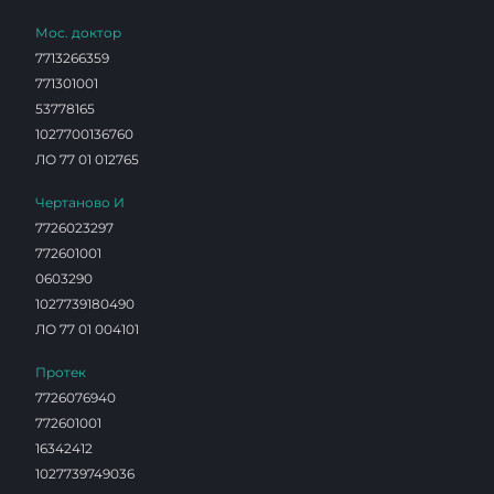
Мос. доктор
7713266359
771301001
53778165
1027700136760
ЛО 77 01 012765
Чертаново И
7726023297
772601001
0603290
1027739180490
ЛО 77 01 004101
Протек
7726076940
772601001
16342412
1027739749036