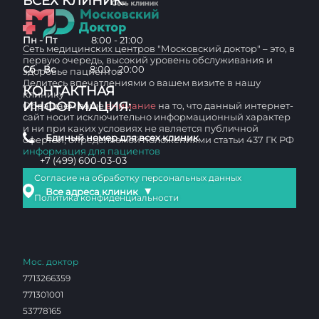
ВСЕХ КЛИНИК:
Пн - Пт
8:00 - 21:00
Сеть медицинских центров "Московский доктор" – это, в
первую очередь, высокий уровень обслуживания и
Сб - Вс
8:00 - 20:00
здоровье пациентов
Делитесь впечатлениями о вашем визите в нашу
КОНТАКТНАЯ
клинику
ИНФОРМАЦИЯ:
Обращаем ваше
внимание
на то, что данный интернет-
сайт носит исключительно информационный характер
и ни при каких условиях не является публичной
Единый номер для всех клиник
офертой, определяемой положениями статьи 437 ГК РФ
информация для пациентов
+7 (499) 600-03-03
Согласие на обработку персональных данных
▼
Все адреса клиник
Политика конфиденциальности
Мос. доктор
7713266359
771301001
53778165