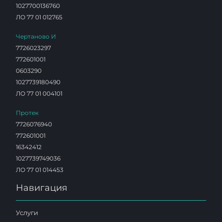
1027700136760
ЛО 77 01 012765
Чертаново И
7726023297
772601001
0603290
1027739180490
ЛО 77 01 004101
Протек
7726076940
772601001
16342412
1027739749036
ЛО 77 01 014453
Навигация
Услуги