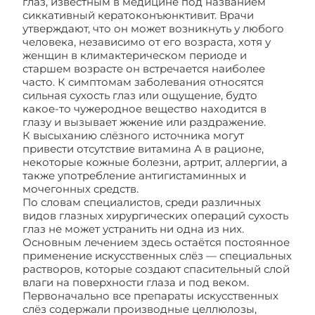
глаз, известным в медицине под названием
сиккативный кератоконъюнктивит. Врачи
утверждают, что он может возникнуть у любого
человека, независимо от его возраста, хотя у
женщин в климактерическом периоде и
старшем возрасте он встречается наиболее
часто. К симптомам заболевания относятся
сильная сухость глаз или ощущение, будто
какое-то чужеродное вещество находится в
глазу и вызывает жжение или раздражение.
К высыханию слёзного источника могут
привести отсутствие витамина А в рационе,
некоторые кожные болезни, артрит, аллергии, а
также употребление антигистаминных и
мочегонных средств.
По словам специалистов, среди различных
видов глазных хирургических операций сухость
глаз не может устранить ни одна из них.
Основным лечением здесь остаётся постоянное
применение искусственных слёз — специальных
растворов, которые создают спасительный слой
влаги на поверхности глаза и под веком.
Первоначально все препараты искусственных
слёз содержали производные целлюлозы,