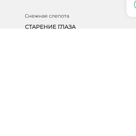
Снежная слепота
СТАРЕНИЕ ГЛАЗА
Факосклероз – заболевание или скорее процесс
естественного старения хрусталика. Возникает он у
людей старше 60 лет. Характеризуется данный
процесс уплотнением ткани хрусталика, в…
ПОДРОБНЕЕ
Конъюнктивит
ЛЕЧЕНИЕ ПОКРАСНЕНИЯ ГЛАЗ
В настоящее время, наверное, многие сталкиваются 
такой проблемой, как покраснение глаз. Есть
множество причин, которые вызывают эту проблему.
Самой распространённой является неп…