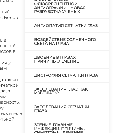
там с
АЛЬТЕРНАТИВА
ФЛЮОРЕСЦЕНТНОЙ
АНГИОГРАФИИ – НОВАЯ
ьный
РАЗРАБОТКА УЧЕНЫХ
. Белок –
АНГИОПАТИЯ СЕТЧАТКИ ГЛАЗ
ные
ВОЗДЕЙСТВИЕ СОЛНЕЧНОГО
СВЕТА НА ГЛАЗА
 к той,
ссов в
ДВОЕНИЕ В ГЛАЗАХ:
ПРИЧИНЫ, ЛЕЧЕНИЕ
ния у
ным
ДИСТРОФИЯ СЕТЧАТКИ ГЛАЗА
н должен
етчаткой
ЗАБОЛЕВАНИЯ ГЛАЗ: КАК
ла, а
ИЗБЕЖАТЬ?
ым.
асность.
ЗАБОЛЕВАНИЯ СЕТЧАТКИ
ку
ГЛАЗА
 носитель
ельной
ЗРЕНИЕ. ГЛАЗНЫЕ
ИНФЕКЦИИ: ПРИЧИНЫ,
СИМПТОМЫ, ЛЕЧЕНИЕ