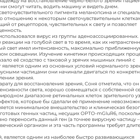
надежду на восстановление чёрно-белого зрения пациен
ни смогут читать, водить машину и видеть днем.
 светочувствительного пигмента меланопсина и специал
 отношению к некоторым светочувствительным клеткам
щий от рецепторов, чувствительных к свету и позволяет
щенность.
использовался вирус из группы аденоассоциированных.
акции на голубой свет в то время, как их нетрансген
й свет имел интенсивность, максимально приближенную
ном освещении. Изучение кинетики происходящих проце
ало её сходство с таковой у зрячих мышиных линий с
 является одним из основных условий нормального зре
усными частицами они начинали двигаться по конкрет
влении зрения.
рату для восстановления зрения, Соня отметила, что о
тенсивности света, хорошо совмещаться с собственной с
риродном диапазоне ретинальных клеток зрительного уз
эффектов, которые бы сделали её применение невозможн
яется минимальное вмешательство и клиническая безоп
готовых генных частиц, несущих OPTO-mGluR6, посколь
но переносить данный ген (а точнее вирусную частицу –
веческий организм и эта часть программы требует длит
й, является одним из наиболее быстро развивающихся