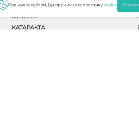
Пользуясь сайтом, Вы принимаете политику
cookie
Хорошо
Катаракта
КАТАРАКТА
Катаракта – это недуг, с которым каждый день
сталкиваются специалисты офтальмологи по всему
миру. В ходе развития данного заболевания
наблюдаются изменения хрусталика глаза, харак…
ПОДРОБНЕЕ
Симптомы
УВЕИТ ГЛАЗА
с
Увеит – воспаление увеального тракта, или
сосудистой оболочки глаза. По месту локализации
увеит делится на передний (возникает в радужке и
ресничном теле) и задний (поражается соб…