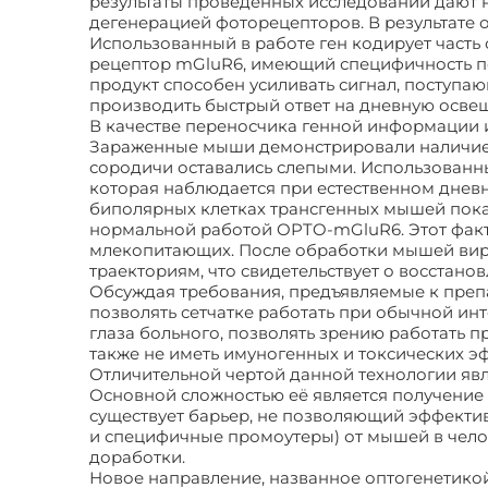
результаты проведенных исследований дают 
дегенерацией фоторецепторов. В результате о
Использованный в работе ген кодирует часть
рецептор mGluR6, имеющий специфичность по
продукт способен усиливать сигнал, поступаю
производить быстрый ответ на дневную осве
В качестве переносчика генной информации 
Зараженные мыши демонстрировали наличие ре
сородичи оставались слепыми. Использованны
которая наблюдается при естественном днев
биполярных клетках трансгенных мышей показ
нормальной работой OPTO-mGluR6. Этот факт
млекопитающих. После обработки мышей вир
траекториям, что свидетельствует о восстано
Обсуждая требования, предъявляемые к препа
позволять сетчатке работать при обычной ин
глаза больного, позволять зрению работать п
также не иметь имуногенных и токсических 
Отличительной чертой данной технологии явл
Основной сложностью её является получение 
существует барьер, не позволяющий эффектив
и специфичные промоутеры) от мышей в чело
доработки.
Новое направление, названное оптогенетико