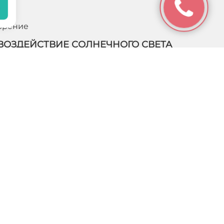
Зрение
ВОЗДЕЙСТВИЕ СОЛНЕЧНОГО СВЕТА
НА ГЛАЗА
Ультрафиолетовое излучение солнца вредно не
только для кожи, но и чрезвычайно опасно для
зрения. Солнце испускает такие лучи, которые
провоцируют серьезные заболевания, начиная от…
ПОДРОБНЕЕ
Увеит глаза
УВЕИТ ГЛАЗА
Увеит – это собирательное название группы
заболеваний, связанных с воспалением сосудистой
оболочки глаз, которая в анатомии также называется
«uvea». Сосудистая оболочка состоит из…