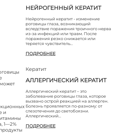
НЕЙРОГЕННЫЙ КЕРАТИТ
Нейрогенный кератит - изменение
роговицы глаза, возникающий
вследствие поражения троичного нерва
из-за инфекций или травм. После
поражения резко снижается или
теряется чувствитель…
ПОДРОБНЕЕ
Кератит
роговицы
е
АЛЛЕРГИЧЕСКИЙ КЕРАТИТ
 может
Аллергический кератит – это
заболевание роговицы глаза, которое
вызвано острой реакцией на аллерген.
фекционных
Болезнь проявляется по-разному: от
слезотечения до светобоязни.
е и
Аллергический…
витамины
а, 1—2%
ПОДРОБНЕЕ
 продукты