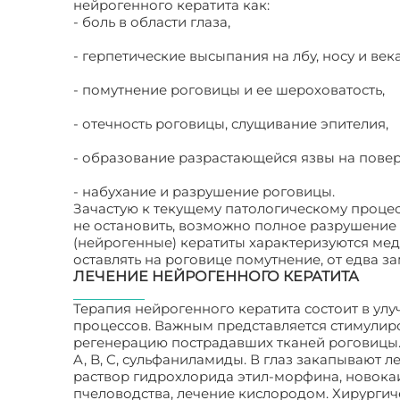
нейрогенного кератита как:
- боль в области глаза,
- герпетические высыпания на лбу, носу и век
- помутнение роговицы и ее шероховатость,
- отечность роговицы, слущивание эпителия,
- образование разрастающейся язвы на пове
- набухание и разрушение роговицы.
Зачастую к текущему патологическому проце
не остановить, возможно полное разрушение
(нейрогенные) кератиты характеризуются ме
оставлять на роговице помутнение, от едва з
ЛЕЧЕНИЕ НЕЙРОГЕННОГО КЕРАТИТА
Терапия нейрогенного кератита состоит в у
процессов. Важным представляется стимулир
регенерацию пострадавших тканей роговицы.
A, B, C, сульфаниламиды. В глаз закапывают 
раствор гидрохлорида этил-морфина, новокаи
пчеловодства, лечение кислородом. Хирургич