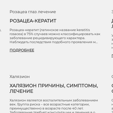
Розацеа глаз лечение
РОЗАЦЕА-КЕРАТИТ
,
Розацеа-кератит (латинское название keratitis
rosaсеа) в 75% случаев можно классифицировать как
й
заболевание рецидивирующего характера.
Наблюдать последствия подобного проявления м…
ПОДРОБНЕЕ
Халязион
ХАЛЯЗИОН ПРИЧИНЫ, СИМПТОМЫ,
ЛЕЧЕНИЕ
Халязион является воспалительным заболеванием
век. Группа риска – все возрастные категории,
преимущественно в возрасте после 40 лет.
Заболевание требует консультации и лечения в о…