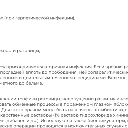
ах (при герпетической инфекции),
рхности роговицы,
ссу присоединяется вторичная инфекция. Если эрозию 
 последней вплоть до прободения. Нейропаралитически
дленным и длительным течением с рецидивами. Болезнь
аметного до бельма.
лучшении трофики роговицы, недопущении развития ин
овать обменные процессы в пораженном глазном яблок
 Для этого врачом могут быть назначены антибиотики, 
лекарственные растворы (1% раствор гидрохлорида хинин
н, дибазол и др.). Используются также биостимуляторы,
еские операции проводятся в исключительных случаях с