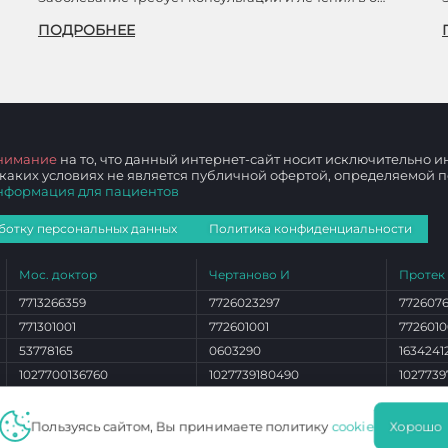
ПОДРОБНЕЕ
нимание
на то, что данный интернет-сайт носит исключительно
 каких условиях не является публичной офертой, определяемой
нформация для пациентов
ботку персональных данных
Политика конфиденциальности
Мос. доктор
Чертаново И
Протек
7713266359
7726023297
772607
771301001
772601001
7726010
53778165
0603290
1634241
1027700136760
1027739180490
1027739
ЛО 77 01 012765
ЛО 77 01 004101
ЛО 77 0
Пользуясь сайтом, Вы принимаете политику
cookie
Хорош