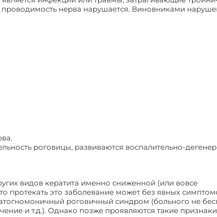
ате проводимость нерва нарушается. Виновниками наруш
рва.
ительность роговицы, развиваются воспалительно-дегене
ругих видов кератита именно сниженной (или вовсе
 то протекать это заболевание может без явных симптом
 патогномоничный роговичный синдром (больного не бес
чение и т.д.). Однако позже проявляются такие признаки