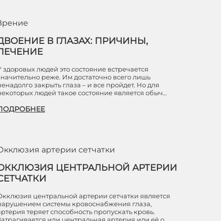
Зрение
ДВОЕНИЕ В ГЛАЗАХ: ПРИЧИНЫ,
ЛЕЧЕНИЕ
У здоровых людей это состояние встречается
значительно реже. Им достаточно всего лишь
ненадолго закрыть глаза – и все пройдет. Но для
некоторых людей такое состояние является обыч…
ПОДРОБНЕЕ
Окклюзия артерии сетчатки
ОККЛЮЗИЯ ЦЕНТРАЛЬНОЙ АРТЕРИИ
СЕТЧАТКИ
Окклюзия центральной артерии сетчатки является
нарушением системы кровоснабжения глаза,
артерия теряет способность пропускать кровь.
Затрагивается или центральная артерия или её о…