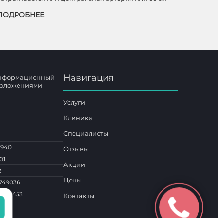
ПОДРОБНЕЕ
Навигация
 информационный
 положениями
Услуги
Клиника
Специалисты
6940
Отзывы
01
Акции
2
Цены
749036
1 014453
Контакты
о