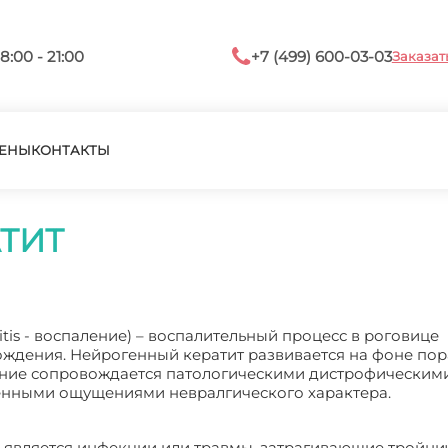
8:00 - 21:00
+7 (499) 600-03-03
Заказат
ЕНЫ
КОНТАКТЫ
ТИТ
 itis - воспаление) – воспалительный процесс в роговице
ждения. Нейрогенный кератит развивается на фоне по
ание сопровождается патологическими дистрофическим
енными ощущениями невралгического характера.
 является инфекции или травмы, затрагивающие тройни