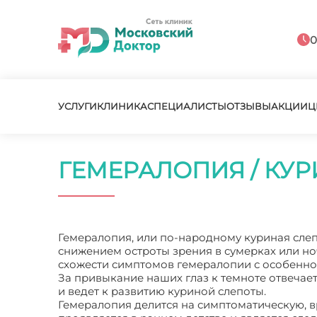
0
УСЛУГИ
КЛИНИКА
СПЕЦИАЛИСТЫ
ОТЗЫВЫ
АКЦИИ
Ц
ГЕМЕРАЛОПИЯ / КУ
Гемералопия, или по-народному куриная слеп
снижением остроты зрения в сумерках или н
схожести симптомов гемералопии с особеннос
За привыкание наших глаз к темноте отвеча
и ведет к развитию куриной слепоты.
Гемералопия делится на симптоматическую,