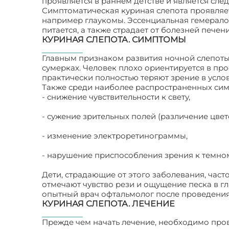
проявляется в раннем детстве и является сл
Симптоматическая куриная слепота проявляет
например глаукомы. Эссенциальная гемерало
питается, а также страдает от болезней печени
КУРИНАЯ СЛЕПОТА. СИМПТОМЫ
Главным признаком развития ночной слепоты
сумерках. Человек плохо ориентируется в про
практически полностью теряют зрение в усло
Также среди наиболее распространенных сим
- снижение чувствительности к свету,
- сужение зрительных полей (различение цвет
- изменение электроретинограммы,
- нарушение приспособления зрения к темно
Дети, страдающие от этого заболевания, част
отмечают чувство рези и ощущение песка в г
опытный врач офтальмолог после проведения
КУРИНАЯ СЛЕПОТА. ЛЕЧЕНИЕ
Прежде чем начать лечение, необходимо про