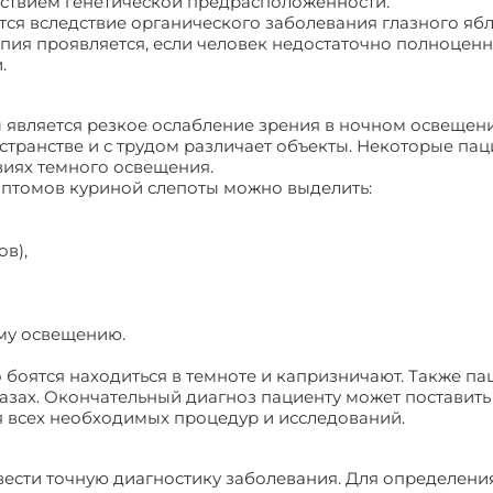
едствием генетической предрасположенности.
ся вследствие органического заболевания глазного ябл
пия проявляется, если человек недостаточно полноцен
.
 является резкое ослабление зрения в ночном освещен
странстве и с трудом различает объекты. Некоторые па
виях темного освещения.
птомов куриной слепоты можно выделить:
ов),
му освещению.
о боятся находиться в темноте и капризничают. Также п
лазах. Окончательный диагноз пациенту может поставит
 всех необходимых процедур и исследований.
вести точную диагностику заболевания. Для определени