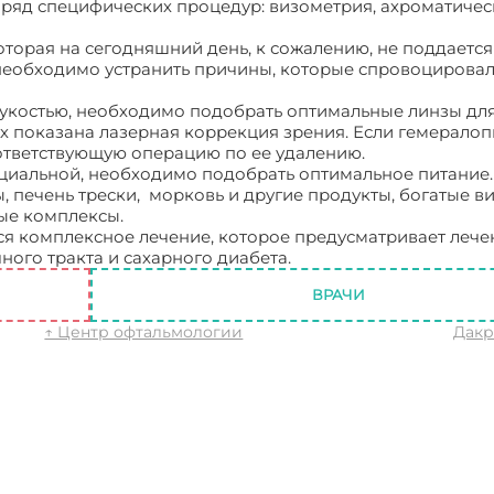
я ряд специфических процедур: визометрия, ахроматичес
оторая на сегодняшний день, к сожалению, не поддается
необходимо устранить причины, которые спровоцирова
рукостью, необходимо подобрать оптимальные линзы дл
ях показана лазерная коррекция зрения. Если гемералоп
ответствующую операцию по ее удалению.
енциальной, необходимо подобрать оптимальное питание
, печень трески, морковь и другие продукты, богатые 
ые комплексы.
ся комплексное лечение, которое предусматривает лече
ого тракта и сахарного диабета.
Гемералопия / куриная
ВРАЧИ
↑ Центр офтальмологии
Дакр