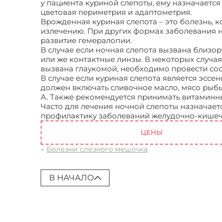
у пациента куриной слепоты, ему назначаетс
цветовая периметрия и адаптометрия.
Врожденная куриная слепота – это болезнь, к
излечению. При других формах заболевания 
развитие гемералопии.
В случае если ночная слепота вызвана близо
или же контактные линзы. В некоторых случа
вызвана глаукомой, необходимо провести со
В случае если куриная слепота является эсс
должен включать сливочное масло, мясо рыбы
А. Также рекомендуется принимать витаминн
Часто для лечения ночной слепоты назначает
профилактику заболеваний желудочно-кишечн
ЦЕНЫ
←
Болезни слезного мешочка
В НАЧАЛО