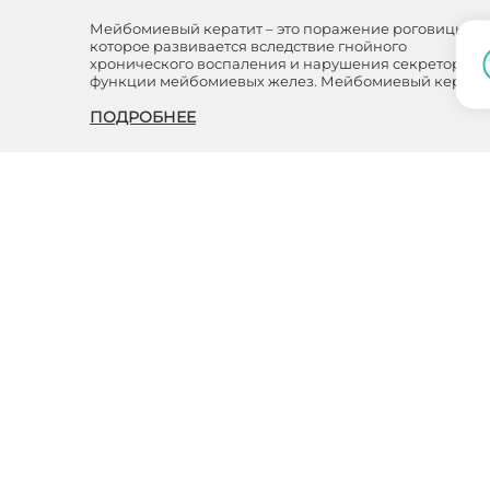
Мейбомиевый кератит – это поражение роговицы,
которое развивается вследствие гнойного
хронического воспаления и нарушения секреторной
функции мейбомиевых желез. Мейбомиевый керати
ПОДРОБНЕЕ
Глазные болезни
ПРОСТЫЕ СОВЕТЫ ПО УЛУЧШЕНИЮ
ЗРЕНИЯ
Глаза не только зеркало души, но и основной
инструмент человека для восприятия окружающего
мира. Как правило, людей строго со 100% зрением нет
Есть те, кто видит предпоследнюю ст…
ПОДРОБНЕЕ