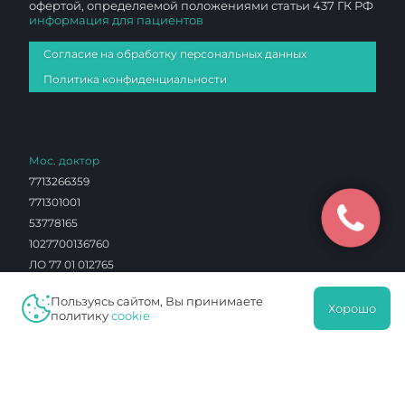
офертой, определяемой положениями статьи 437 ГК РФ
информация для пациентов
Согласие на обработку персональных данных
Политика конфиденциальности
Мос. доктор
7713266359
771301001
53778165
1027700136760
ЛО 77 01 012765
Чертаново И
Пользуясь сайтом, Вы принимаете
Хорошо
политику
cookie
7726023297
772601001
0603290
1027739180490
ЛО 77 01 004101