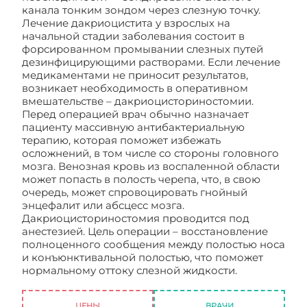
канала тонким зондом через слезную точку.
Лечение дакриоцистита у взрослых на
начальной стадии заболевания состоит в
форсированном промывании слезных путей
дезинфицирующими растворами. Если лечение
медикаментами не приносит результатов,
возникает необходимость в оперативном
вмешательстве – дакриоцисториностомии.
Перед операцией врач обычно назначает
пациенту массивную антибактериальную
терапию, которая поможет избежать
осложнений, в том числе со стороны головного
мозга. Венозная кровь из воспаленной области
может попасть в полость черепа, что, в свою
очередь, может спровоцировать гнойный
энцефалит или абсцесс мозга.
Дакриоцисториностомия проводится под
анестезией. Цель операции – восстановление
полноценного сообщения между полостью носа
и конъюнктивальной полостью, что поможет
нормальному оттоку слезной жидкости.
Дакриоцистит
ЦЕНЫ
ВРАЧИ