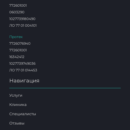
772601001
0603290
1027739180490
ЛО 77 01 004101
Протек
7726076940
772601001
16342412
1027739749036
ЛО 77 01 014453
Навигация
Услуги
Клиника
Специалисты
Отзывы