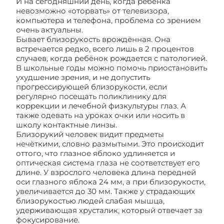
И на сегодняшний день, когда ребёнка
невозможно «оторвать» от телевизора,
компьютера и телефона, проблема со зрением
очень актуальны.
Бывает близорукость врождённая. Она
встречается редко, всего лишь в 2 процентов
случаев, когда ребёнок рождается с патологией.
В школьные годы можно помочь приостановить
ухудшение зрения, и не допустить
прогрессирующей близорукости, если
регулярно посещать поликлинику для
коррекции и лечебной физкультуры глаз. А
также одевать на уроках очки или носить в
школу контактные линзы.
Близорукий человек видит предметы
нечёткими, словно размытыми. Это происходит
оттого, что глазное яблоко удлиняется и
оптическая система глаза не соответствует его
длине. У взрослого человека длина передней
оси глазного яблока 24 мм, а при близорукости,
увеличивается до 30 мм. Также у страдающих
близорукостью людей слабая мышца,
удерживающая хрусталик, который отвечает за
фокусирование.