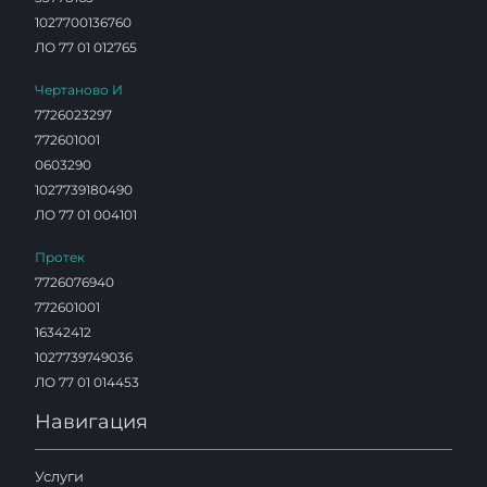
1027700136760
ЛО 77 01 012765
Чертаново И
7726023297
772601001
0603290
1027739180490
ЛО 77 01 004101
Протек
7726076940
772601001
16342412
1027739749036
ЛО 77 01 014453
Навигация
Услуги