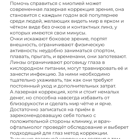
Помочь справиться с миопией может
современная лазерная коррекция зрения, она
становится с каждым годом всё популярнее
среди людей, желающих видеть мир в ярком и
чётком виде без очков и контактных линз, у
которых имеются свои минусы.
Очки искажают боковое зрение, портят
внешность, ограничивают физическую
активность: неудобно заниматься спортом,
плавать, прыгать, и временами, они запотевают.
Линзы ограничивают роговицу глаза в
кислородном питании, могут травмировать её и
занести инфекцию. За ними необходимо
тщательно ухаживать, так как они требуют
постоянный уход и дополнительных затрат.
А лазерная коррекция, хотя и стоит немалых
денег, но способна навсегда избавить от
близорукости и сделать мир чётче и ярче.
Достаточно записаться на приём в
зарекомендовавшую себя только с
положительной стороны клинику, и врач-
офтальмолог проведёт обследование и выберет
подходящий для глаз метод коррекции.
Значение лазерной коррекции состоит в том,