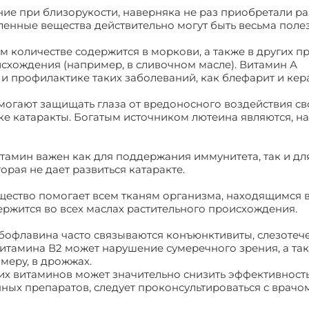
рение при близорукости, наверняка не раз приобретали р
ленные вещества действительно могут быть весьма поле
ом количестве содержится в моркови, а также в других п
исхождения (например, в сливочном масле). Витамин А
и профилактике таких заболеваний, как блефарит и кера
омогают защищать глаза от вредоносного воздействия с
ке катаракты. Богатым источником лютеина являются, н
итамин важен как для поддержания иммунитета, так и дл
орая не дает развиться катаракте.
ещество помогает всем тканям организма, находящимся 
ержится во всех маслах растительного происхождения.
ибофлавина часто связываются конъюнктивиты, слезотеч
витамина В2 может нарушение сумеречного зрения, а так
меру, в дрожжах.
них витаминов может значительно снизить эффективность
ых препаратов, следует проконсультироваться с врачо