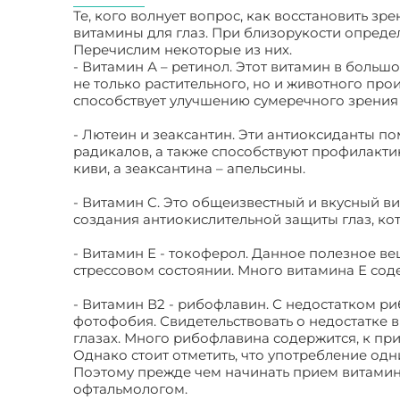
Те, кого волнует вопрос, как восстановить з
витамины для глаз. При близорукости опреде
Перечислим некоторые из них.
- Витамин А – ретинол. Этот витамин в больш
не только растительного, но и животного про
способствует улучшению сумеречного зрения 
- Лютеин и зеаксантин. Эти антиоксиданты п
радикалов, а также способствуют профилакти
киви, а зеаксантина – апельсины.
- Витамин C. Это общеизвестный и вкусный в
создания антиокислительной защиты глаз, кот
- Витамин Е - токоферол. Данное полезное в
стрессовом состоянии. Много витамина E сод
- Витамин В2 - рибофлавин. С недостатком р
фотофобия. Свидетельствовать о недостатке 
глазах. Много рибофлавина содержится, к при
Однако стоит отметить, что употребление од
Поэтому прежде чем начинать прием витаминн
офтальмологом.