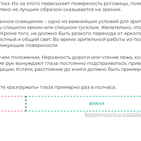
глаз. Из-за этого пересыхает поверхность роговицы, поя
далеко не лучшим образом сказывается на зрении.
анное освещение – одно из важнейших условий для зри
ть слишком ярким или слишком тусклым. Желательно, чт
роме того, не должно быть резкого перехода от ярког
стный и общий свет. Во время зрительной работы из по
ликующие поверхности.
ачем положении. Неровность дороги или чтение лежа, ко
е рук вынуждают глаза постоянно подстраиваться, прив
ации. Кстати, расстояние до книги должно быть пример
йте «разгружать» глаза примерно раз в полчаса.
ВРАЧИ
Близорукость и способ