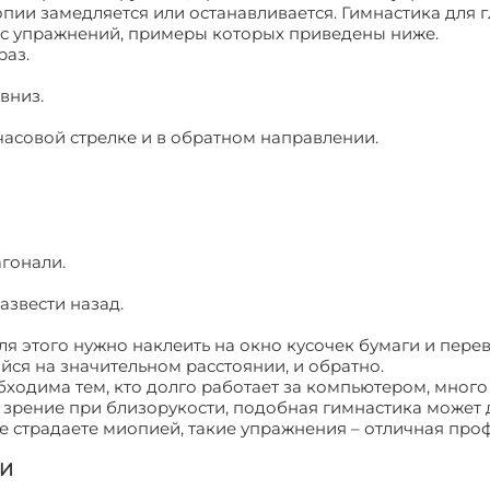
ии замедляется или останавливается. Гимнастика для г
кс упражнений, примеры которых приведены ниже.
раз.
вниз.
часовой стрелке и в обратном направлении.
агонали.
азвести назад.
Для этого нужно наклеить на окно кусочек бумаги и пере
ийся на значительном расстоянии, и обратно.
бходима тем, кто долго работает за компьютером, мног
ть зрение при близорукости, подобная гимнастика может 
 не страдаете миопией, такие упражнения – отличная пр
ТИ