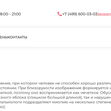
8:00 - 21:00
+7 (499) 600-03-03
Заказат
ЕНЫ
КОНТАКТЫ
ения, при котором человек не способен хорошо различ
стоянии. При близорукости изображение формируется 
етчаткой, поэтому оно воспринимается как нечеткое. Обу
зного яблока (слишком большой длиной), так и наруше
фтальмологи подразделяют миопию на несколько степене
о);