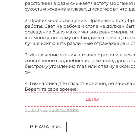
расстоянии в разы снижает частоту моргания 
сухость и жжение в глазах, дискомфорт, что 
2. Правильное освещение. Правильно подобр
работы. Свет на рабочем столе не должен бы
освещение было максимально равномерным. К
к темному, поэтому необходимо совмещать ме
лучше исключить различные отражающие и б
3. Исключение чтения в транспорте или в леж
собственное сердцебиение, дыхание, дрожани
быстрому утомлению глаз или спазму аккомод
см.
4. Гимнастика для глаз. И, конечно, не забыва
Берегите свое зрение!
Близорукость
ЦЕНЫ
↑ Центр офтальмологии
В НАЧАЛО