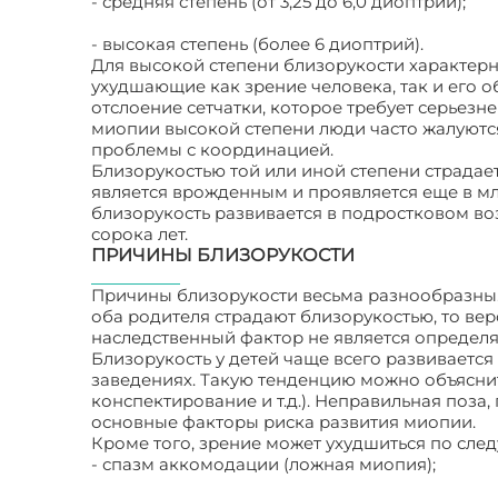
- средняя степень (от 3,25 до 6,0 диоптрий);
- высокая степень (более 6 диоптрий).
Для высокой степени близорукости характерн
ухудшающие как зрение человека, так и его 
отслоение сетчатки, которое требует серьезн
миопии высокой степени люди часто жалуются
проблемы с координацией.
Близорукостью той или иной степени страдае
является врожденным и проявляется еще в мла
близорукость развивается в подростковом воз
сорока лет.
ПРИЧИНЫ БЛИЗОРУКОСТИ
Причины близорукости весьма разнообразны.
оба родителя страдают близорукостью, то вер
наследственный фактор не является определ
Близорукость у детей чаще всего развивается
заведениях. Такую тенденцию можно объяснит
конспектирование и т.д.). Неправильная поза
основные факторы риска развития миопии.
Кроме того, зрение может ухудшиться по сл
- спазм аккомодации (ложная миопия);