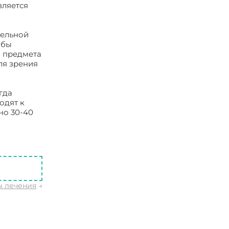
вляется
тельной
обы
о предмета
ля зрения
гда
одят к
но 30-40
ы лечения
→