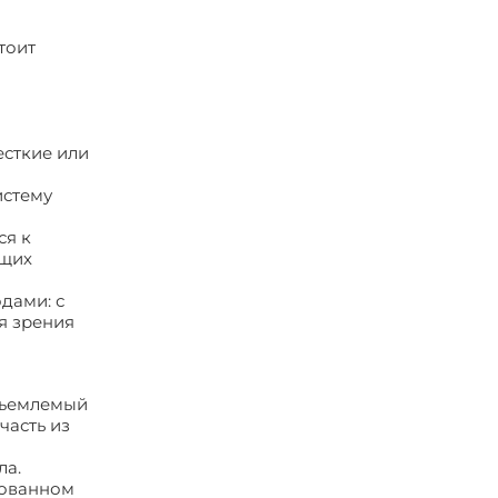
тоит
есткие или
истему
ся к
ющих
дами: с
я зрения
отъемлемый
часть из
ла.
рованном