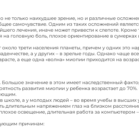
о не только наихудшее зрение, но и различные осложне
общее самочувствие. Одним из таких осложнений являетс
ейшего лечения, иначе может привести к слепоте. Кроме 
 на головную боль, плохое ориентирование в сумерках 
т около трети населения планеты, причем у одних это н
денчестве, а у других – в зрелые годы. Однако чаще вс
расте, а еще одна «волна» миопии приходится на возра
 Большое значение в этом имеет наследственный фактор
оятность развития миопии у ребенка возрастает до 70%
яющим.
 в школе, а у молодых людей – во время учебы в высших
ь длительным напряжением глаз на близком расстоянии
, плохое освещение, длительная работа за компьютером –
едующим причинам: