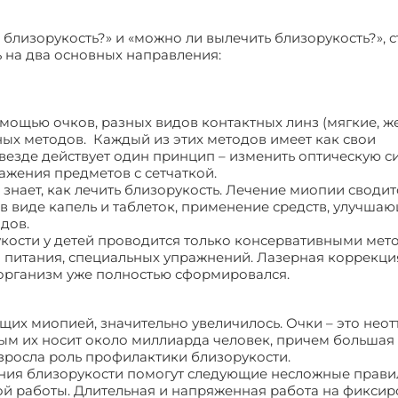
 близорукость?» и «можно ли вылечить близорукость?», с
ь на два основных направления:
мощью очков, разных видов контактных линз (мягкие, ж
ных методов. Каждый из этих методов имеет как свои
 везде действует один принцип – изменить оптическую с
ажения предметов с сетчаткой.
нает, как лечить близорукость. Лечение миопии сводит
 виде капель и таблеток, применение средств, улучша
дов.
укости у детей проводится только консервативными мето
 питания, специальных упражнений. Лазерная коррекци
 организм уже полностью сформировался.
щих миопией, значительно увеличилось. Очки – это не
м их носит около миллиарда человек, причем большая 
зросла роль профилактики близорукости.
ания близорукости помогут следующие несложные прави
ой работы. Длительная и напряженная работа на фикси