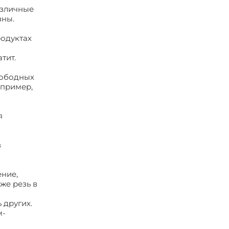
азличные
зны.
родуктах
тит.
вободных
апример,
я
в
ение,
же резь в
 других.
м-