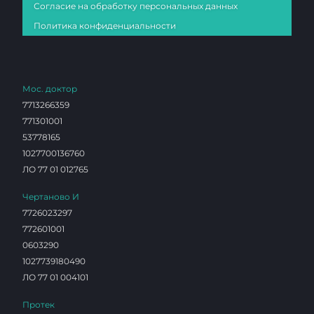
Согласие на обработку персональных данных
Политика конфиденциальности
Мос. доктор
7713266359
771301001
53778165
1027700136760
ЛО 77 01 012765
Чертаново И
7726023297
772601001
0603290
1027739180490
ЛО 77 01 004101
Протек