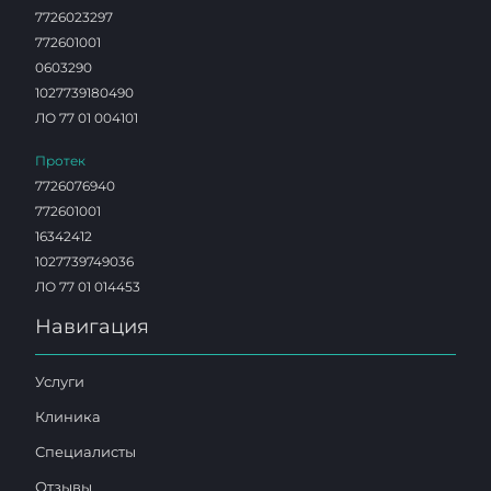
7726023297
772601001
0603290
1027739180490
ЛО 77 01 004101
Протек
7726076940
772601001
16342412
1027739749036
ЛО 77 01 014453
Навигация
Услуги
Клиника
Специалисты
Отзывы