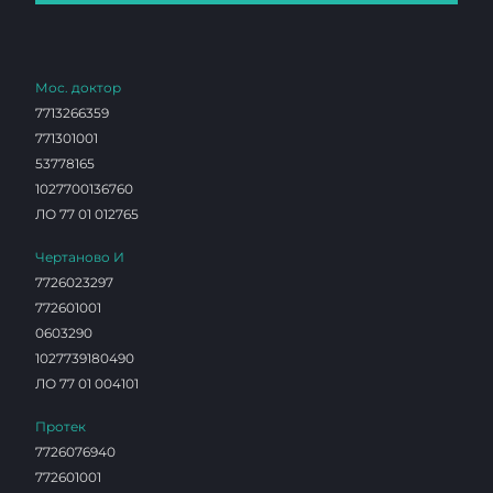
Мос. доктор
7713266359
771301001
53778165
1027700136760
ЛО 77 01 012765
Чертаново И
7726023297
772601001
0603290
1027739180490
ЛО 77 01 004101
Протек
7726076940
772601001