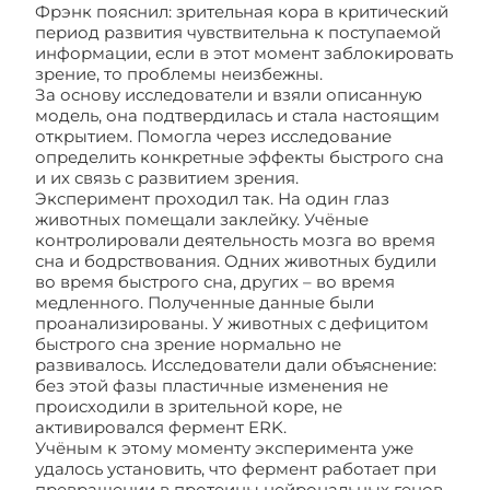
Фрэнк пояснил: зрительная кора в критический
период развития чувствительна к поступаемой
информации, если в этот момент заблокировать
зрение, то проблемы неизбежны.
За основу исследователи и взяли описанную
модель, она подтвердилась и стала настоящим
открытием. Помогла через исследование
определить конкретные эффекты быстрого сна
и их связь с развитием зрения.
Эксперимент проходил так. На один глаз
животных помещали заклейку. Учёные
контролировали деятельность мозга во время
сна и бодрствования. Одних животных будили
во время быстрого сна, других – во время
медленного. Полученные данные были
проанализированы. У животных с дефицитом
быстрого сна зрение нормально не
развивалось. Исследователи дали объяснение:
без этой фазы пластичные изменения не
происходили в зрительной коре, не
активировался фермент ERK.
Учёным к этому моменту эксперимента уже
удалось установить, что фермент работает при
превращении в протеины нейрональных генов.