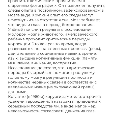
сравнить с химическим проявителем в
старинных фотографиях. Он позволяет получить
следы опыта в постоянном, зафиксированном в
мозге виде. Хрупкий опыт, его следы могут
исчезнуть из-за отсутствия сна. Мозг забывает,
что видели глаза в период бодрствования.
Учёный пояснил результаты исследования.
Молодой мозг и животного, и человеческого
ребёнка проходит критические периоды
коррекции. Это как раз то время, когда
развиваются познавательные процессы (речь),
двигательные и социальные навыки, зрение,
язык, высшие когнитивные функции (память,
мышление, внимание, восприятие.
Исследование доказало, что в критические
периоды быстрый сон помогает растущему
головному мозгу в регуляции прочности и
количества нервных связей в соответствии с
введёнными извне (из окружающей среды)
данными.
Когда-то (в 1960-х) хирурги заметили: отсрочка
удаления врождённой катаракты приводила к
серьёзным последствиям, в виде, например,
невозможности согласовать движения глаз.