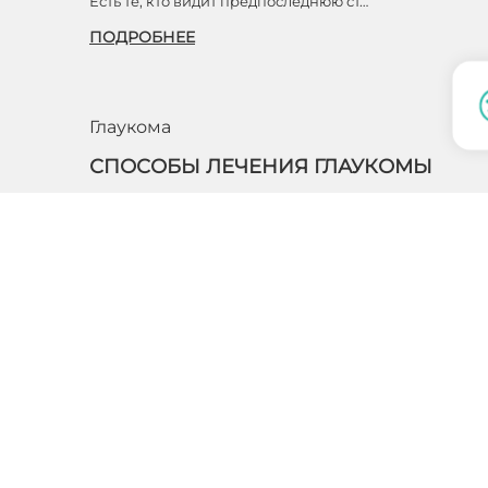
Есть те, кто видит предпоследнюю ст…
ПОДРОБНЕЕ
Глаукома
СПОСОБЫ ЛЕЧЕНИЯ ГЛАУКОМЫ
В медицине выделяется несколько разновидностей
глаукомы, к каждой из которых следует применять
отдельный способ лечения. Так, при врожденной
глаукоме поможет только хирургическое…
ПОДРОБНЕЕ
Обращаем ваше
в
характер и ни при