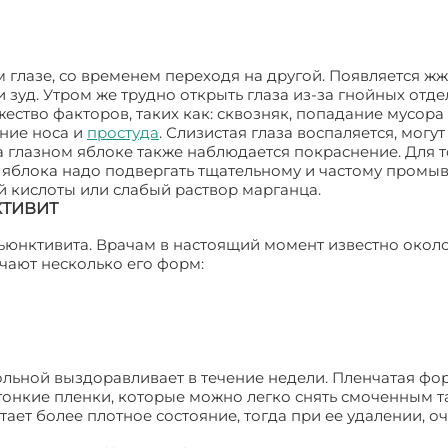
 глазе, со временем переходя на другой. Появляется жж
и зуд. Утром же трудно открыть глаза из-за гнойных отде
ство факторов, таких как: сквозняк, попадание мусора
ание носа и
простуда
. Слизистая глаза воспаляется, могу
На глазном яблоке также наблюдается покраснение. Для т
ое яблока надо подвергать тщательному и частому промы
й кислоты или слабый раствор марганца.
ТИВИТ
нъюнктивита. Врачам в настоящий момент известно около
чают несколько его форм:
ольной выздоравливает в течение недели. Пленчатая фо
 тонкие пленки, которые можно легко снять смоченным 
тает более плотное состояние, тогда при ее удалении, 