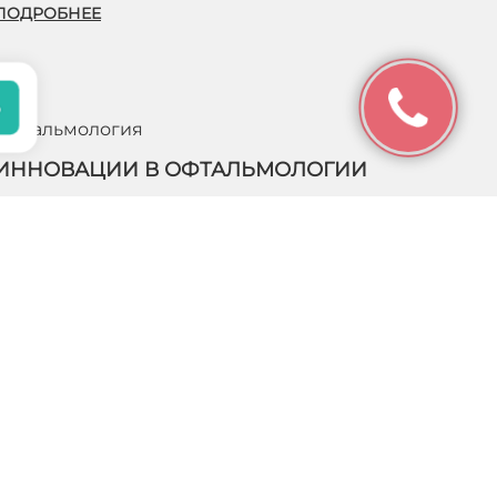
ПОДРОБНЕЕ
Офтальмология
ИННОВАЦИИ В ОФТАЛЬМОЛОГИИ
Офтальмология – это одно из наиболее успешных и
перспективных направлений в современной
медицине. Благодаря инновационным методикам
появляется возможность организовать эффективное…
ПОДРОБНЕЕ
Навигация
 информационный
 положениями