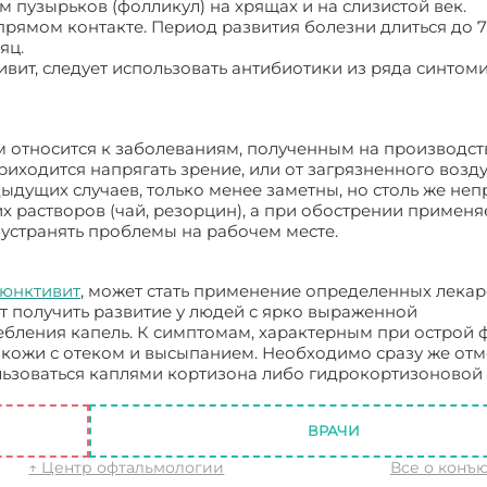
пузырьков (фолликул) на хрящах и на слизистой век.
прямом контакте. Период развития болезни длиться до 7
яц.
ивит, следует использовать антибиотики из ряда синтом
 относится к заболеваниям, полученным на производст
иходится напрягать зрение, или от загрязненного возду
ыдущих случаев, только менее заметны, но столь же неп
х растворов (чай, резорцин), а при обострении применя
о устранять проблемы на рабочем месте.
ъюнктивит
, может стать применение определенных лекар
ет получить развитие у людей с ярко выраженной
ебления капель. К симптомам, характерным при острой
 кожи с отеком и высыпанием. Необходимо сразу же отм
льзоваться каплями кортизона либо гидрокортизоновой
ВРАЧИ
↑ Центр офтальмологии
Все о конъ