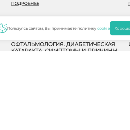
ПОДРОБНЕЕ
Пользуясь сайтом, Вы принимаете политику
cookie
Хорошо
Офтальмология
ОФТАЛЬМОЛОГИЯ. ДИАБЕТИЧЕСКАЯ
КАТАРАКТА. СИМПТОМЫ И ПРИЧИНЫ
Катаракта-это заболевание органов зрения, чаще
всего связанное со старением организма. Если после
50 лет этим заболеванием страдает каждый третий
человек в мире, то к 65-летнему в…
ПОДРОБНЕЕ
нимание
на то, что данный интернет-сайт носит исключительно
 каких условиях не является публичной офертой, определяемой