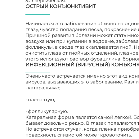
3.аллергическая.
ОСТРЫЙ КОНЪЮНКТИВИТ
Начинается это заболевание обычно на одном
глазу, чувство попадания песка, покраснение 
Причиной развития болезни может стать множе
воздуха или при купании в водоеме, заболев
фолликулы, в своде глаз скапливается гной. 
очистить глаза от гнойных отделений, глазн
этого используют раствор фурацилина, борно
ИНФЕКЦИОННЫЙ (ВИРУСНЫЙ) КОНЪЮНК
Очень часто встречается именно этот вид ко
вирусов, вызывающих это заболевание. Разли
• катаральную;
• пленчатую;
• фолликулярную.
Катаральная форма является самой легкой. Б
бывает довольно редко. В глазах появляются
Но встречаются случаи, когда пленка приобре
поверхность слизистой может кровоточить.