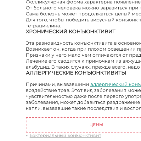
Фолликулярная форма характерна появлением 
От больного человека можно заразиться при 
Сама болезнь может продолжаться целый мес
Для того, чтобы победить вирусный конъюнкт
тетрациклина.
ХРОНИЧЕСКИЙ КОНЪЮНКТИВИТ
Эта разновидность конъюнктивита в основном
Возникает он, когда при плохом освещении пр
Признаки у него мало чем отличаются от пред
Лечение его сводится к примочкам из вяжущи
альбуцид. В таких случаях, прежде всего, над
АЛЛЕРГИЧЕСКИЕ КОНЪЮНКТИВИТЫ
Причинами, вызвавшими
аллергический кон
воздействие трав. Этот вид заболевания мож
чувствительностью даже после первого употр
заболевания, может добавиться раздражение
капли, вызвавшие такие последствия и воспо
Виды конъюнктивита
ЦЕНЫ
←
Бактериальный конъюнктивит