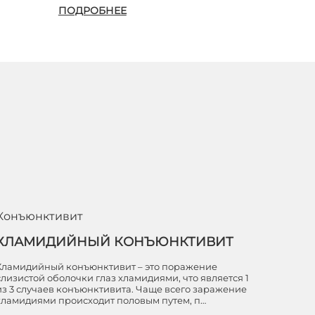
ПОДРОБНЕЕ
Конъюнктивит
ХЛАМИДИЙНЫЙ КОНЪЮНКТИВИТ
Хламидийный конъюнктивит – это поражение
слизистой оболочки глаз хламидиями, что является 1
из 3 случаев конъюнктивита. Чаще всего заражение
хламидиями происходит половым путем, п…