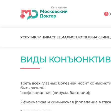
0
УСЛУГИ
КЛИНИКА
СПЕЦИАЛИСТЫ
ОТЗЫВЫ
АКЦИИ
Ц
ВИДЫ КОНЪЮНКТИВ
Треть всех глазных болезней носит конъюнк
быть разной:
1.инфекционная (вирусы, бактерии);
2.физическая и химическая (попадание в глаз