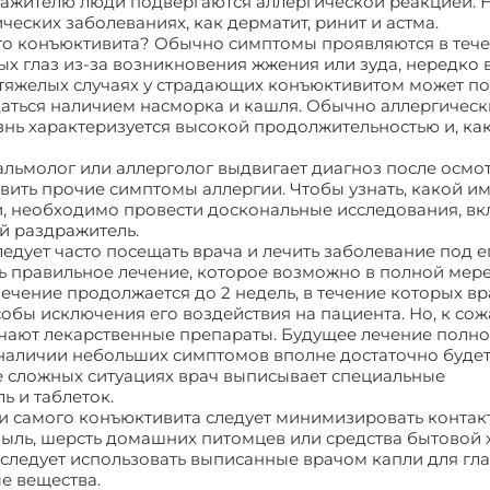
дражителю люди подвергаются аллергической реакцией. 
ческих заболеваниях, как дерматит, ринит и астма.
го конъюктивита? Обычно симптомы проявляются в тече
х глаз из-за возникновения жжения или зуда, нередко 
В тяжелых случаях у страдающих конъюктивитом может п
даться наличием насморка и кашля. Обычно аллергичес
знь характеризуется высокой продолжительностью и, ка
альмолог или аллерголог выдвигает диагноз после осмо
явить прочие симптомы аллергии. Чтобы узнать, какой и
и, необходимо провести доскональные исследования, в
й раздражитель.
едует часто посещать врача и лечить заболевание под е
 правильное лечение, которое возможно в полной мере
ечение продолжается до 2 недель, в течение которых вр
обы исключения его воздействия на пациента. Но, к со
ачают лекарственные препараты. Будущее лечение полн
 наличии небольших симптомов вполне достаточно буде
е сложных ситуациях врач выписывает специальные
ь и таблеток.
и самого конъюктивита следует минимизировать конта
пыль, шерсть домашних питомцев или средства бытовой 
 следует использовать выписанные врачом капли для гла
е вещества.