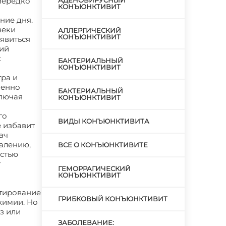
Нередко
АДЕНОВИРУСНЫЙ
КОНЪЮНКТИВИТ
ние дня.
веки
АЛЛЕРГИЧЕСКИЙ
КОНЪЮНКТИВИТ
оявиться
кий
к
БАКТЕРИАЛЬНЫЙ
КОНЪЮНКТИВИТ
тра и
менно
БАКТЕРИАЛЬНЫЙ
ключая
КОНЪЮНКТИВИТ
го
ВИДЫ КОНЪЮНКТИВИТА
 избавит
ач
жалению,
ВСЕ О КОНЪЮНКТИВИТЕ
остью
т
ГЕМОРРАГИЧЕСКИЙ
КОНЪЮНКТИВИТ
ктирование
ГРИБКОВЫЙ КОНЪЮНКТИВИТ
химии. Но
з или
ЗАБОЛЕВАНИЕ: