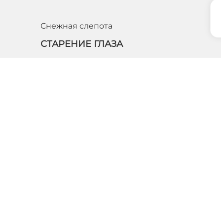
Снежная слепота
СТАРЕНИЕ ГЛАЗА
Факосклероз – заболевание или скорее процесс
естественного старения хрусталика. Возникает он у
людей старше 60 лет. Характеризуется данный
процесс уплотнением ткани хрусталика, в…
ПОДРОБНЕЕ
Обращаем ваше
в
характер и ни при
статьи 437 ГК РФ
и
Согласие на обра
Сеть медицинских центров