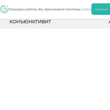
Пользуясь сайтом, Вы принимаете политику
cookie
Хорош
Диагностика
КОНЪЮНКТИВИТ
Офтальмология занимается лечением глазных
заболеваний, это отдельная отрасль в медицине. Она
занимается излечением непосредственно самого
глаза, и всех его составляющих частей — к…
ПОДРОБНЕЕ
нимание
на то, что данный интернет-сайт носит исключительно
 каких условиях не является публичной офертой, определяемой
нформация для пациентов
ботку персональных данных
Политика конфиденциальности