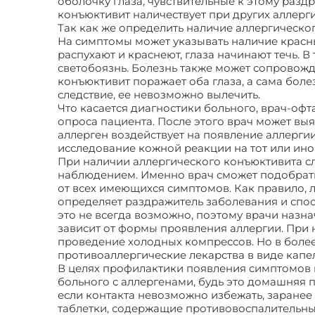
оболочку глаза, чувствительные к этому раз
конъюктивит наличествует при других аллерги
Так как же определить наличие аллергическо
На симптомы может указывать наличие красны
распухают и краснеют, глаза начинают течь. 
светобоязнь. Болезнь также может сопровож
конъюктивит поражает оба глаза, а сама боле
следствие, ее невозможно вылечить.
Что касается диагностики больного, врач-офт
опроса пациента. После этого врач может вы
аллерген воздействует на появление аллерги
исследование кожной реакции на тот или ино
При наличии аллергического конъюктивита сл
наблюдением. Именно врач сможет подобрать
от всех имеющихся симптомов. Как правило, л
определяет раздражитель заболевания и спос
это не всегда возможно, поэтому врачи назн
зависит от формы проявления аллергии. При
проведение холодных компрессов. Но в боле
противоаллергические лекарства в виде капел
В целях профилактики появления симптомов 
больного с аллергенами, будь это домашняя 
если контакта невозможно избежать, заранее
таблетки, содержащие противовоспалительны