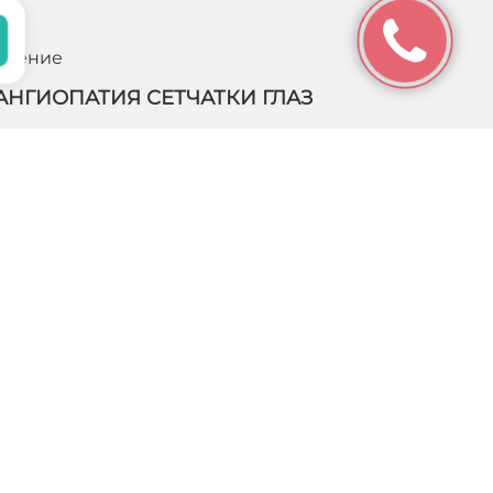
о
Зрение
АНГИОПАТИЯ СЕТЧАТКИ ГЛАЗ
Заболевание включает в себя несколько обширных
патологических состояний с нарушениями функций
сосудов сетчатки. При прогрессировании ангиопатия
осложняется развитием близорукости…
ПОДРОБНЕЕ
Навигация
 информационный
 положениями
Услуги
Клиника