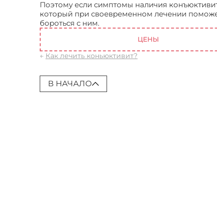
Поэтому если симптомы наличия конъюктивита 
который при своевременном лечении поможет
бороться с ним.
Конъюктивит как следствие в
ЦЕНЫ
←
Как лечить коньюктивит?
В НАЧАЛО