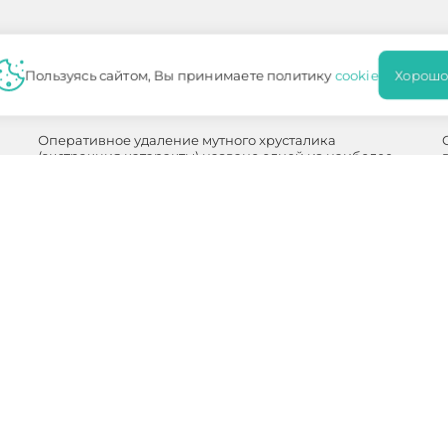
Катаракта
Пользуясь сайтом, Вы принимаете политику
cookie
Хорошо
КАТАРАКТА: ЗАЧЕМ ЕЕ ЛЕЧИТЬ?
Оперативное удаление мутного хрусталика
(экстракция катаракты) названо одной из наиболее
древних операций. Сегодня проведение подобного
мероприятия не подразумевает ожидание, пока…
ПОДРОБНЕЕ
нимание
на то, что данный интернет-сайт носит исключительно
 каких условиях не является публичной офертой, определяемой
нформация для пациентов
ботку персональных данных
Политика конфиденциальности