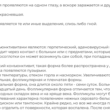
я проявляются на одном глазу, а вскоре заражается и дру
окрасневшая.
является те или иные выделения, слизь либо гной.
нктивитами являются: герпетический, аденовирусный 
ит через контакт с больным или с предметами, которы
осоглотки он может возникнуть сам собой, при попадан
кий конъюнктивит, такая форма более распространена у 
ка появляются пузырьки.
температуры, отеком горла и насморком. Увеличивают
льная, фолликулярная и пленчатая формы.
льная форма, она длится около пяти - семи суток. Боль
адцатый день. Фолликулярная форма отличается тем, что
дных складок века и на хряще века. Фолликулы могут б
олевания характерна появлением нежных серовато-белых
иском или тампоном. Крайне редко, но все же иногда 
 отделить от поверхности, которая воспалена. После сн