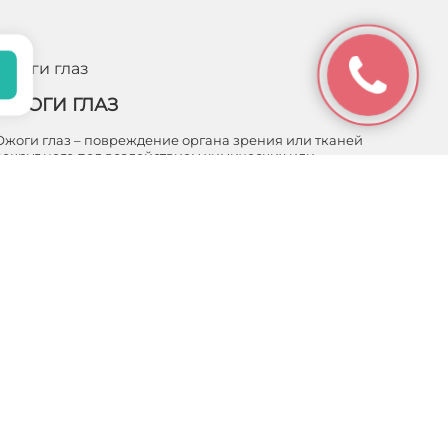
Ожоги глаз
ОЖОГИ ГЛАЗ
Ожоги глаз – повреждение органа зрения или тканей
вокруг него под воздействием химических или
физических агентов. Под физическими факторами,
способными вызвать ожог глаза, подразу…
ПОДРОБНЕЕ
Навигация
 информационный
 положениями
Услуги