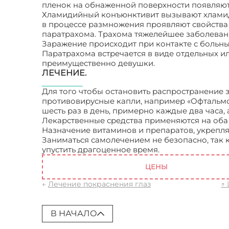
пленок на обнаженной поверхности появляют
Хламидийный конъюнктивит вызывают хламиди
в процессе размножения проявляют свойства к
паратрахома. Трахома тяжелейшее заболевани
Заражение происходит при контакте с больны
Паратрахома встречается в виде отдельных 
преимущественно девушки.
ЛЕЧЕНИЕ.
Для того чтобы остановить распространение 
противовирусные капли, например «Офтальмо
шесть раз в день, примерно каждые два часа, 
Лекарственные средства применяются на оба г
Назначение витаминов и препаратов, укрепл
Заниматься самолечением не безопасно, так 
упустить драгоценное время.
Опасен ли виру
ЦЕНЫ
←
Лечение покраснения глаз
↑
В НАЧАЛО