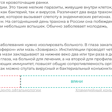
ся кровоточащие ранки.
и. Это такие мелкие паразиты, живущие внутри клеток
ак бактерий, так и вирусов. Различают два вида трахом
е, которое вызывает слепоту в эндемических регионах.
м. На сегодняшний день трахома в России она побежде
или небольших вспышек. Обычно заболевает молодежь,
заболевания нужно изолировать больного. В глаза зака
ферон» или мазь «Зовиракс». Инстилляции проводят чет
а мази закладывают за нижнее веко два или три раза в д
лаза, на больной для лечения, а на второй для профила
яющих иммунитет, повысят общую сопротивляемость орг
как можно спутать вирусный и бактериальный конъюнкт
сный конъюнктивит? Его лечение
ВРАЧИ
 Центр офтальмологии
Хламидийный конъ