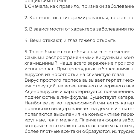
общих симптомов.
1. Сначала, как правило, признаки заболевани
2. Конъюнктива гиперемированная, то есть п
3. В зависимости от характера заболевания по
4. Веки отекают, и глаз тяжело открыть.
5. Также бывают светобоязнь и слезотечение.
Самыми распространенными вирусными конъю
хламидийный. Чаще всего заражение происход
использовал. При простудных заболеваниях н
вирусов из носоглотки на слизистую глаза.
Вирус простого герпеса вызывает герпетичес
вялотекущий, на коже нижнего и верхнего ве
Аденовирусный характеризуется повышением 
подчелюстные лимфоузлы. Существует катара
Наиболее легко переносимой считается катара
полностью выздоравливает на десятый - пятн
появляются высыпания на конъюнктиве перехо
крупные, так и мелкие. Пленчатая форма заб
которые легко можно снять влажным ватным д
более плотные все-таки образуются, их трудно