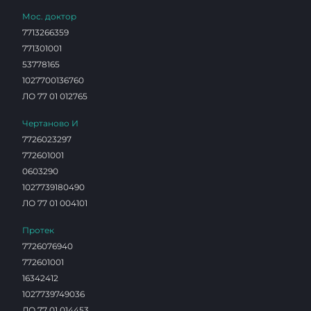
Мос. доктор
7713266359
771301001
53778165
1027700136760
ЛО 77 01 012765
Чертаново И
7726023297
772601001
0603290
1027739180490
ЛО 77 01 004101
Протек
7726076940
772601001
16342412
1027739749036
ЛО 77 01 014453