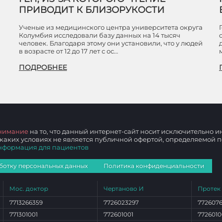
ПРИВОДИТ К БЛИЗОРУКОСТИ
Ученые из медицинского центра университета округа
Колумбия исследовали базу данных на 14 тысяч
человек. Благодаря этому они установили, что у людей
в возрасте от 12 до 17 лет с ос…
ПОДРОБНЕЕ
нимание
на то, что данный интернет-сайт носит исключительно
 каких условиях не является публичной офертой, определяемой
нформация для пациентов
ботку персональных данных
Политика конфиденциальности
Мос. доктор
Чертаново И
Протек
7713266359
7726023297
772607
771301001
772601001
7726010