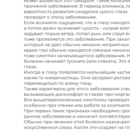
может развиться этот синдром. Такие болезни
причиной заболевания. В период климакса, л
вероятность развития синдрома сухого глаза.
проводит к этому заболеванию.
Если возникло ощущение, что в глазу находитс
а потом резко возникает сухость - скорее все
задувает порыв ветра, попал дым, или струя в
тоже проявляется это заболевание. При закап
который не дает обычно никаких неприятных 
краев глаз обычно находятся слезные мениски
тоже симптом начинающегося заболевания. На
болезни начинает тускнеть (или отекать). Эт
глаза.
Иногда в глазу появляются мельчайшие части
какие-то микрочастицы. Они засоряют роговицу
перемещаться по всему глазу.
Также характерны для этого заболевания спе
вызывающие дискомфорт в глазах при морга
Все вышеперечисленные симптомы приводят к
особенно при чтении или работе за компьюте
При первых таких признаках необходимо сроч
данное заболевание и назначит соответствую
Обычно при лечении этой болезни назначают
искусственной слезы. Капли эти создают на гл