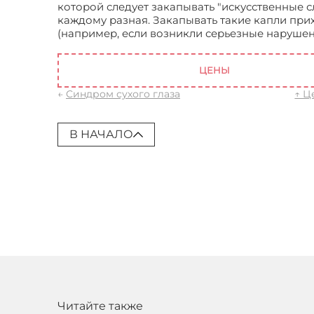
которой следует закапывать "искусственные с
каждому разная. Закапывать такие капли при
(например, если возникли серьезные наруше
сухого глаза - что это?
ЦЕНЫ
←
Синдром сухого глаза
↑ Ц
В НАЧАЛО
Читайте также