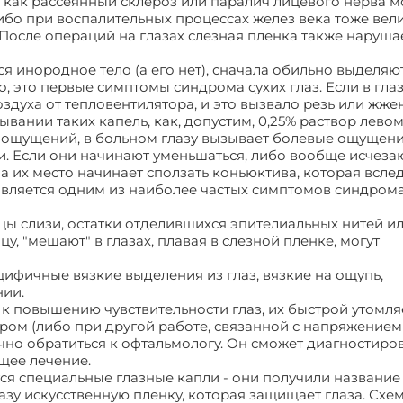
 как рассеянный склероз или паралич лицевого нерва мо
ибо при воспалительных процессах желез века тоже вел
 После операций на глазах слезная пленка также нарушае
я инородное тело (а его нет), сначала обильно выделяют
го, это первые симптомы синдрома сухих глаз. Если в гла
оздуха от тепловентилятора, и это вызвало резь или жжен
ывании таких капель, как, допустим, 0,25% раствор лево
ощущений, в больном глазу вызывает болевые ощущения
. Если они начинают уменьшаться, либо вообще исчезаю
 их место начинает сползать коньюктива, которая всле
о является одним из наиболее частых симптомов синдрома
цы слизи, остатки отделившихся эпителиальных нитей и
, "мешают" в глазах, плавая в слезной пленке, могут
цифичные вязкие выделения из глаз, вязкие на ощупь,
нии.
 повышению чувствительности глаз, их быстрой утомля
ром (либо при другой работе, связанной с напряжением 
но обратиться к офтальмологу. Он сможет диагностиро
щее лечение.
ся специальные глазные капли - они получили название
азу искусственную пленку, которая защищает глаза. Схем