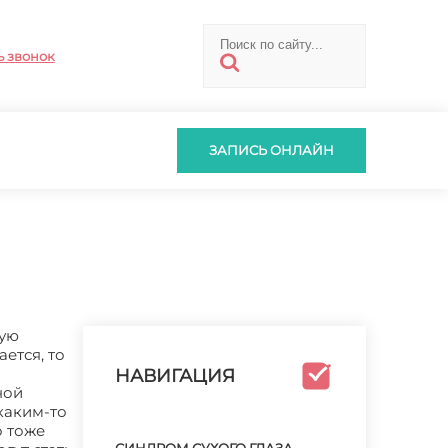
ь звонок
ЗАПИСЬ ОНЛАЙН
кую
ется, то
НАВИГАЦИЯ
ной
каким-то
о тоже