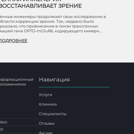
ВОССТАНАВЛИВАЕТ ЗРЕНИЕ
Генные инженеры продолжают свои исследования в
области коррекции зрения. Так, недавно было
доказано, что привнесение в геном трансгенных
мышей гена OPTO-mGluR6, кодирующего химерн…
ПОДРОБНЕЕ
Навигация
 информационный
 положениями
Услуги
Клиника
Специалисты
6940
Отзывы
01
Акции