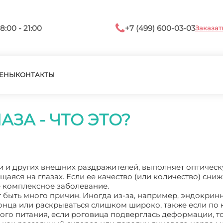
8:00 - 21:00
+7 (499) 600-03-03
Заказат
ЕНЫ
КОНТАКТЫ
ЗА - ЧТО ЭТО?
зи и других внешних раздражителей, выполняет оптичес
яся на глазах. Если ее качество (или количество) снижа
е комплексное заболевание.
т быть много причин. Иногда из-за, например, эндокрин
конца или раскрываться слишком широко, также если по 
го питания, если роговица подверглась деформации, т