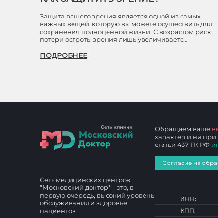
Защита вашего зрения является одной из самых
важных вещей, которую вы можете осуществить для
сохранения полноценной жизни. С возрастом риск
потери остроты зрения лишь увеличиваетс…
ПОДРОБНЕЕ
Обращаем ваше
в
характер и ни при
статьи 437 ГК РФ
и
Согласие на обра
Сеть медицинских центров
"Московский доктор" – это, в
первую очередь, высокий уровень
ИНН:
обслуживания и здоровье
пациентов
КПП: