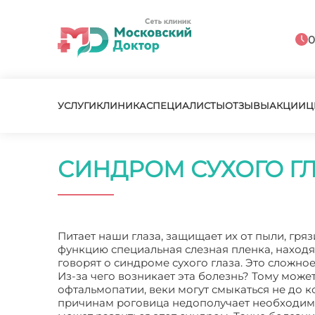
0
УСЛУГИ
КЛИНИКА
СПЕЦИАЛИСТЫ
ОТЗЫВЫ
АКЦИИ
Ц
СИНДРОМ СУХОГО ГЛА
Питает наши глаза, защищает их от пыли, гря
функцию специальная слезная пленка, находяща
говорят о синдроме сухого глаза. Это сложно
Из-за чего возникает эта болезнь? Тому може
офтальмопатии, веки могут смыкаться не до 
причинам роговица недополучает необходимо