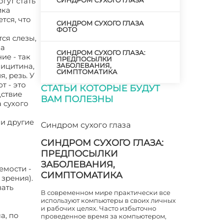
гут стать
СИНДРОМ СУХОГО ГЛАЗА
ика
тся, что
СИНДРОМ СУХОГО ГЛАЗА
ФОТО
ся слезы,
за
СИНДРОМ СУХОГО ГЛАЗА:
ие - так
ПРЕДПОСЫЛКИ
мицитина,
ЗАБОЛЕВАНИЯ,
СИМПТОМАТИКА
, резь. У
т - это
СТАТЬИ КОТОРЫЕ БУДУТ
дствие
ВАМ ПОЛЕЗНЫ
 сухого
ли другие
Синдром сухого глаза
СИНДРОМ СУХОГО ГЛАЗА:
ПРЕДПОСЫЛКИ
ЗАБОЛЕВАНИЯ,
емости -
СИМПТОМАТИКА
зрения).
вать
В современном мире практически все
используют компьютеры в своих личных
и рабочих целях. Часто избыточно
а, по
проведенное время за компьютером,