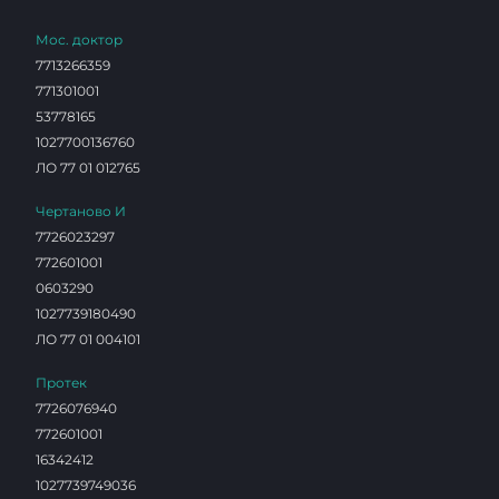
Мос. доктор
7713266359
771301001
53778165
1027700136760
ЛО 77 01 012765
Чертаново И
7726023297
772601001
0603290
1027739180490
ЛО 77 01 004101
Протек
7726076940
772601001
16342412
1027739749036