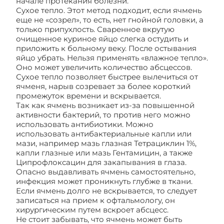
начале протекания болезни.
Сухое тепло. Этот метод подходит, если ячмень
еще не «созрел», то есть, нет гнойной головки, а
только припухлость. Сваренное вкрутую
очищенное куриное яйцо слегка остудить и
приложить к больному веку. После остывания
яйцо убрать. Нельзя применять «влажное тепло».
Оно может увеличить количество абсцессов.
Сухое тепло позволяет быстрее вылечиться от
ячменя, нарыв созревает за более короткий
промежуток времени и вскрывается.
Так как ячмень возникает из-за повышенной
активности бактерий, то против него можно
использовать антибиотики. Можно
использовать антибактериальные капли или
мази, например мазь глазная Тетрациклин 1%,
капли глазные или мазь Гентамицин, а также
Ципрофлоксацин для закапывания в глаза.
Опасно выдавливать ячмень самостоятельно,
инфекция может проникнуть глубже в ткани.
Если ячмень долго не вскрывается, то следует
записаться на прием к офтальмологу, он
хирургическим путем вскроет абсцесс.
Не стоит забывать, что ячмень может быть