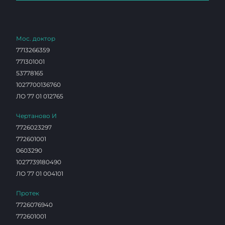
Мос. доктор
7713266359
771301001
53778165
1027700136760
ЛО 77 01 012765
Чертаново И
7726023297
772601001
0603290
1027739180490
ЛО 77 01 004101
Протек
7726076940
772601001