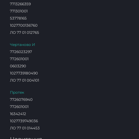
7713266359
771301001
53778165
1027700136760
ЛО 77 01 012765
Чертаново И
7726023297
772601001
0603290
1027739180490
ЛО 77 01 004101
Протек
7726076940
772601001
16342412
1027739749036
ЛО 77 01 014453